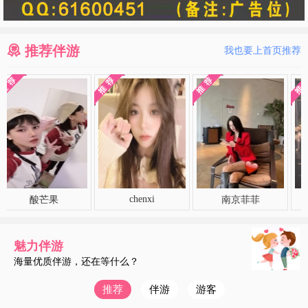
推荐伴游
我也要上首页推荐
chenxi
酸芒果
南京菲菲
柔
魅力伴游
海量优质伴游，还在等什么？
推荐
伴游
游客