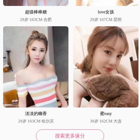
超级棒棒糖
love女孩
29岁 163CM 合肥
29岁 167CM 昆明
淡淡的幽香
蜜easy
29岁 163CM 哈尔滨
30岁 162CM 大连
搜索更多缘分