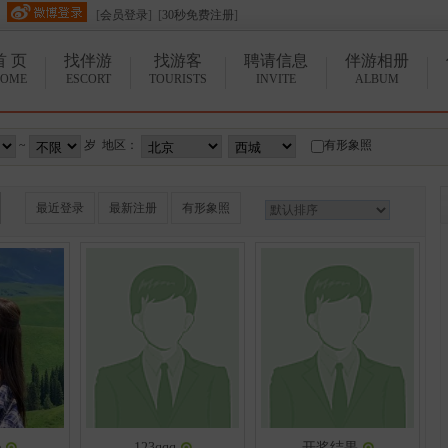
[
会员登录
] [
30秒免费注册
]
首 页
找伴游
找游客
聘请信息
伴游相册
OME
ESCORT
TOURISTS
INVITE
ALBUM
~
岁 地区：
有形象照
最近登录
最新注册
有形象照
e
123qqq
开奖结果