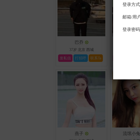
巴乔
真真
37岁
北京
西城
24岁
北京
发私信
打招呼
联系Ta
发私信
打招
燕子
流氓小