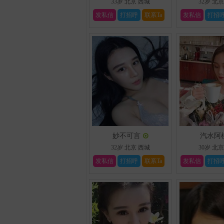
33岁
北京
西城
32岁
北京
发私信
打招呼
联系Ta
发私信
打招
妙不可言
汽水阿
32岁
北京
西城
30岁
北京
发私信
打招呼
联系Ta
发私信
打招