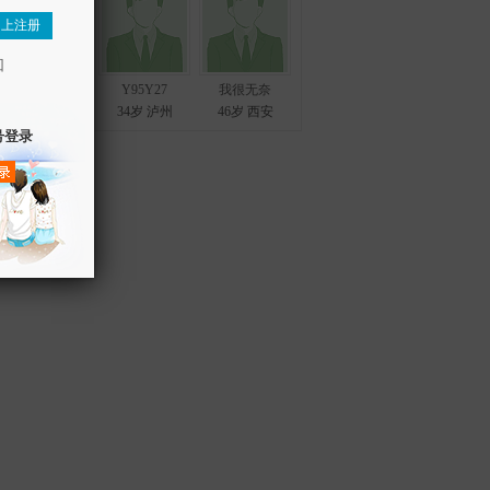
黄大江
Y95Y27
我很无奈
30岁 南宁
34岁 泸州
46岁 西安