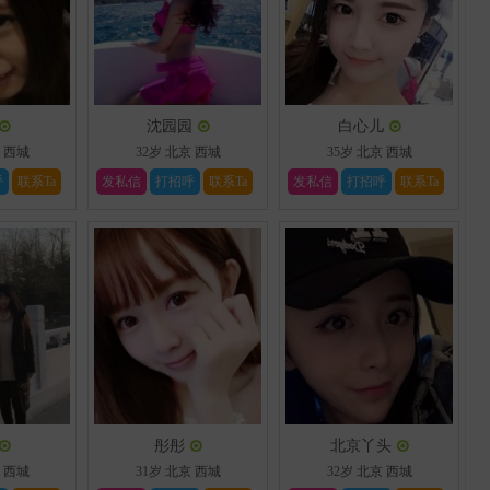
沈园园
白心儿
西城
32岁
北京
西城
35岁
北京
西城
呼
联系Ta
发私信
打招呼
联系Ta
发私信
打招呼
联系Ta
彤彤
北京丫头
西城
31岁
北京
西城
32岁
北京
西城