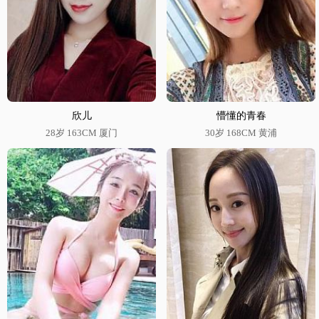
欣儿
懵懂的青春
28岁 163CM 厦门
30岁 168CM 黄浦