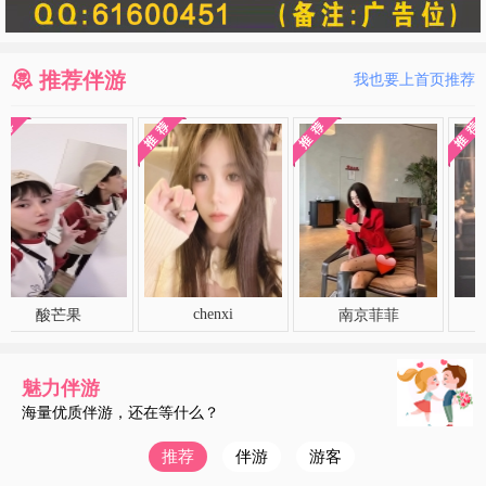
推荐伴游
我也要上首页推荐
chenxi
酸芒果
南京菲菲
柔情
魅力伴游
海量优质伴游，还在等什么？
推荐
伴游
游客