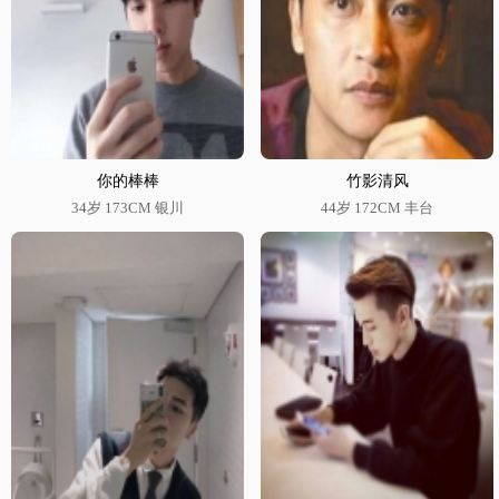
你的棒棒
竹影清风
34岁 173CM 银川
44岁 172CM 丰台