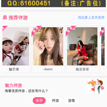
推荐伴游
我也要上首页推荐
chenxi
酸芒果
南京菲菲
柔情
魅力伴游
海量优质伴游，还在等什么？
推荐
伴游
游客