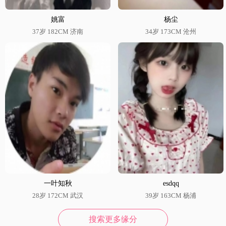
姚富
杨尘
37岁 182CM 济南
34岁 173CM 沧州
一叶知秋
esdqq
28岁 172CM 武汉
39岁 163CM 杨浦
搜索更多缘分