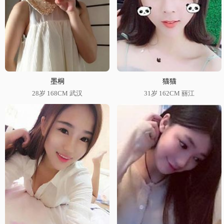
墨桐
猫猫
28岁 168CM 武汉
31岁 162CM 丽江