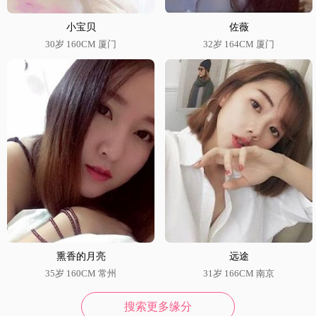
小宝贝
佐薇
30岁 160CM 厦门
32岁 164CM 厦门
熏香的月亮
远途
35岁 160CM 常州
31岁 166CM 南京
搜索更多缘分