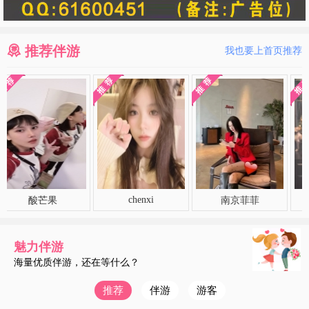
推荐伴游
我也要上首页推荐
chenxi
酸芒果
南京菲菲
柔情
魅力伴游
海量优质伴游，还在等什么？
推荐
伴游
游客