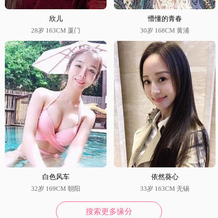
欣儿
懵懂的青春
28岁 163CM 厦门
30岁 168CM 黄浦
白色风车
依然葵心
32岁 169CM 朝阳
33岁 163CM 无锡
搜索更多缘分